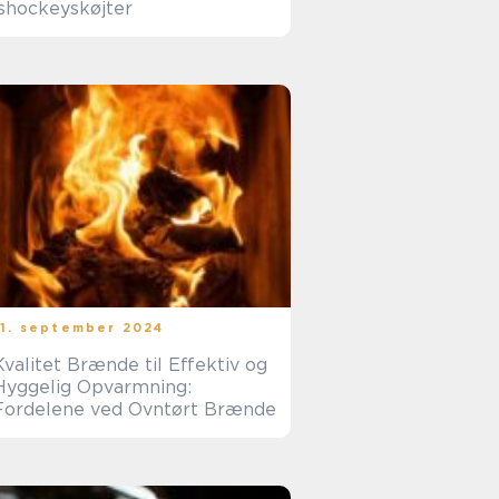
ishockeyskøjter
11. september 2024
Kvalitet Brænde til Effektiv og
Hyggelig Opvarmning:
Fordelene ved Ovntørt Brænde