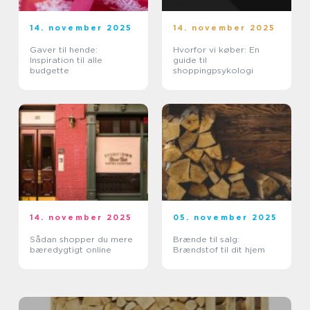
14. november 2025
14. november 2025
Gaver til hende:
Hvorfor vi køber: En
Inspiration til alle
guide til
budgette
shoppingpsykologi
14. november 2025
05. november 2025
Sådan shopper du mere
Brænde til salg:
bæredygtigt online
Brændstof til dit hjem