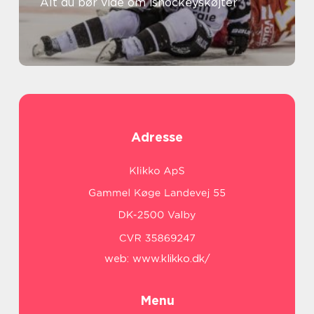
Alt du bør vide om ishockeyskøjter
Adresse
web:
www.klikko.dk/
Menu