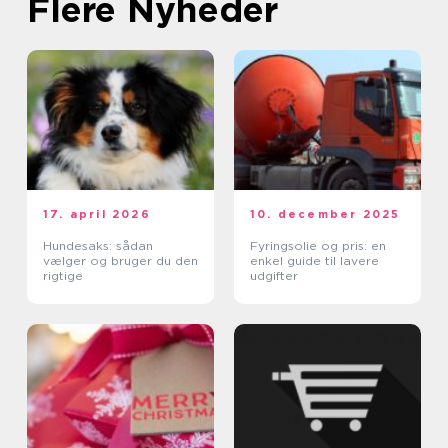
Flere Nyheder
17. april 2026
10. december 2025
Hundesaks: sådan
Fyringsolie og pris: en
vælger og bruger du den
enkel guide til lavere
rigtige
udgifter