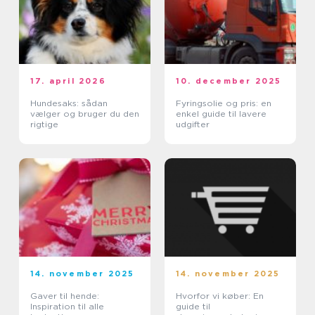
17. april 2026
10. december 2025
Hundesaks: sådan
Fyringsolie og pris: en
vælger og bruger du den
enkel guide til lavere
rigtige
udgifter
14. november 2025
14. november 2025
Gaver til hende:
Hvorfor vi køber: En
Inspiration til alle
guide til