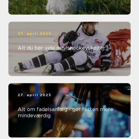
27. april 2025
Alt du bør vide om ishockeyskøjter
27. april 2025
Alt om fadølsanlæg - gør festen mere
mindeværdig