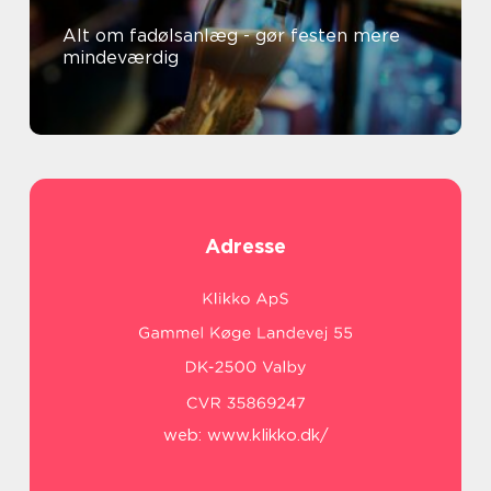
Alt om fadølsanlæg - gør festen mere
mindeværdig
Adresse
web:
www.klikko.dk/