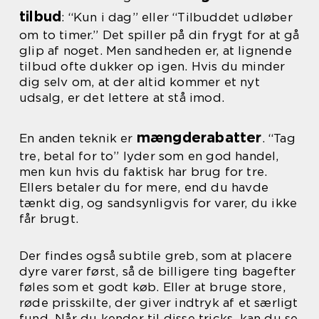
tilbud
: “Kun i dag” eller “Tilbuddet udløber
om to timer.” Det spiller på din frygt for at gå
glip af noget. Men sandheden er, at lignende
tilbud ofte dukker op igen. Hvis du minder
dig selv om, at der altid kommer et nyt
udsalg, er det lettere at stå imod.
mængderabatter
En anden teknik er
. “Tag
tre, betal for to” lyder som en god handel,
men kun hvis du faktisk har brug for tre.
Ellers betaler du for mere, end du havde
tænkt dig, og sandsynligvis for varer, du ikke
får brugt.
Der findes også subtile greb, som at placere
dyre varer først, så de billigere ting bagefter
føles som et godt køb. Eller at bruge store,
røde prisskilte, der giver indtryk af et særligt
fund. Når du kender til disse tricks, kan du se