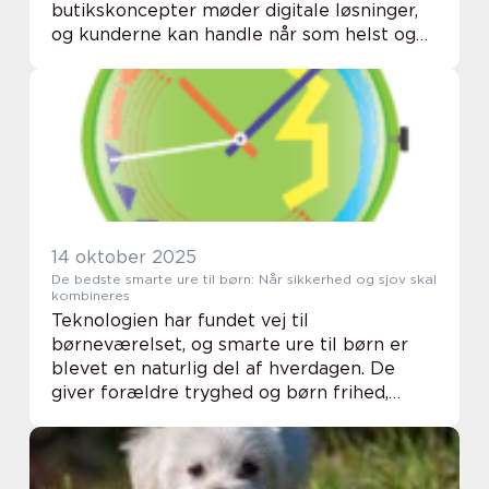
butikskoncepter møder digitale løsninger,
og kunderne kan handle når som helst og
hvor som helst. En online butik åbner nye
muligheder, men...
14 oktober 2025
De bedste smarte ure til børn: Når sikkerhed og sjov skal
kombineres
Teknologien har fundet vej til
børneværelset, og smarte ure til børn er
blevet en naturlig del af hverdagen. De
giver forældre tryghed og børn frihed,
samtidig med at de kombinerer leg, læring
og sikkerhed i &ea...