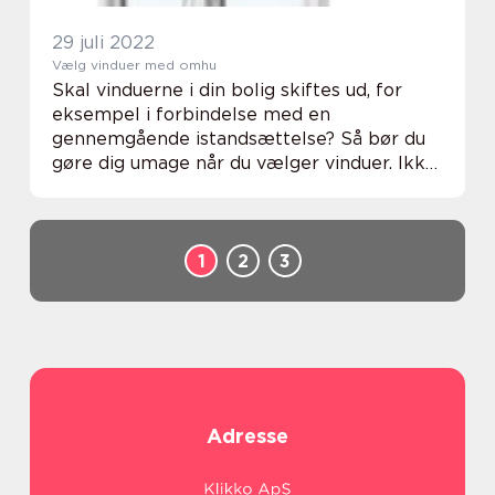
29 juli 2022
Vælg vinduer med omhu
Skal vinduerne i din bolig skiftes ud, for
eksempel i forbindelse med en
gennemgående istandsættelse? Så bør du
gøre dig umage når du vælger vinduer. Ikke
alene skal vinduerne matche boligens stil
og udseende. Du bør også tage hensyn til
vejrbestandi...
1
2
3
Adresse