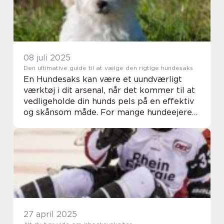
08 juli 2025
Den ultimative guide til at vælge den rigtige hundesaks
En Hundesaks kan være et uundværligt
værktøj i dit arsenal, når det kommer til at
vedligeholde din hunds pels på en effektiv
og skånsom måde. For mange hundeejere
bliver pelspleje hurtigt en fast del a...
27 april 2025