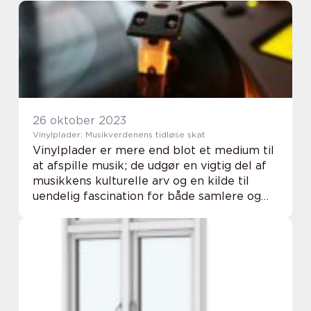
brændebrugere, takket være dets effektiv...
26 oktober 2023
Vinylplader: Musikverdenens tidløse skat
Vinylplader er mere end blot et medium til
at afspille musik; de udgør en vigtig del af
musikkens kulturelle arv og en kilde til
uendelig fascination for både samlere og
musikentusiaster. I denne artikel vil vi
udforske den utrolige verd...