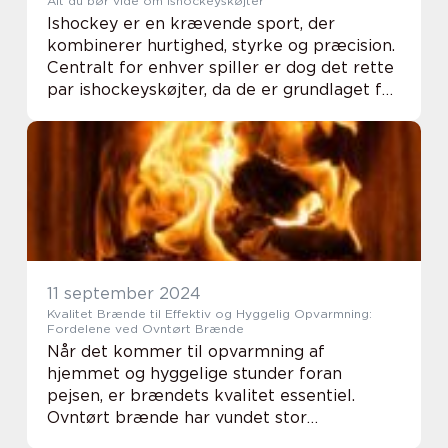
Alt du bør vide om ishockeyskøjter
Ishockey er en krævende sport, der
kombinerer hurtighed, styrke og præcision.
Centralt for enhver spiller er dog det rette
par ishockeyskøjter, da de er grundlaget for
at kunne præstere på isen. I denne artikel
ser vi n...
11 september 2024
Kvalitet Brænde til Effektiv og Hyggelig Opvarmning:
Fordelene ved Ovntørt Brænde
Når det kommer til opvarmning af
hjemmet og hyggelige stunder foran
pejsen, er brændets kvalitet essentiel.
Ovntørt brænde har vundet stor
popularitet hos mange husejere og