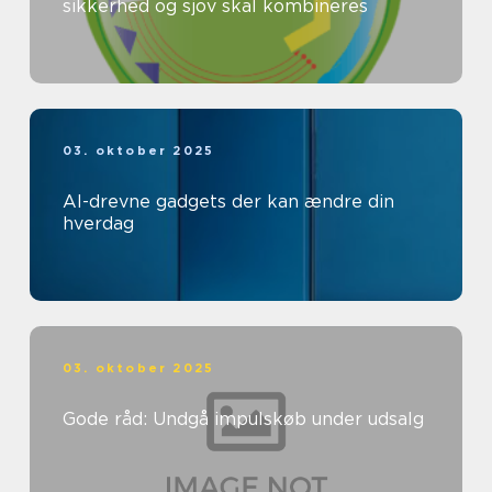
sikkerhed og sjov skal kombineres
03. oktober 2025
AI-drevne gadgets der kan ændre din
hverdag
03. oktober 2025
Gode råd: Undgå impulskøb under udsalg