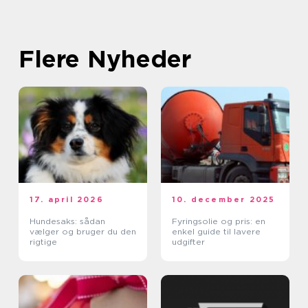
Flere Nyheder
17. april 2026
10. december 2025
Hundesaks: sådan
Fyringsolie og pris: en
vælger og bruger du den
enkel guide til lavere
rigtige
udgifter