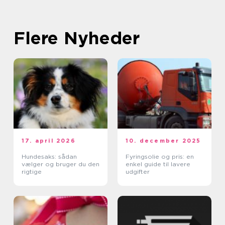
Flere Nyheder
17. april 2026
10. december 2025
Hundesaks: sådan
Fyringsolie og pris: en
vælger og bruger du den
enkel guide til lavere
rigtige
udgifter