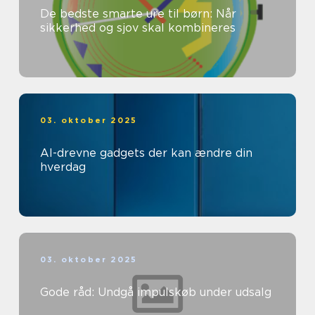
De bedste smarte ure til børn: Når
sikkerhed og sjov skal kombineres
03. oktober 2025
AI-drevne gadgets der kan ændre din
hverdag
03. oktober 2025
Gode råd: Undgå impulskøb under udsalg