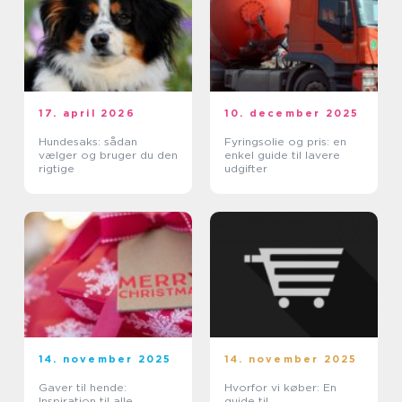
17. april 2026
10. december 2025
Hundesaks: sådan
Fyringsolie og pris: en
vælger og bruger du den
enkel guide til lavere
rigtige
udgifter
14. november 2025
14. november 2025
Gaver til hende:
Hvorfor vi køber: En
Inspiration til alle
guide til