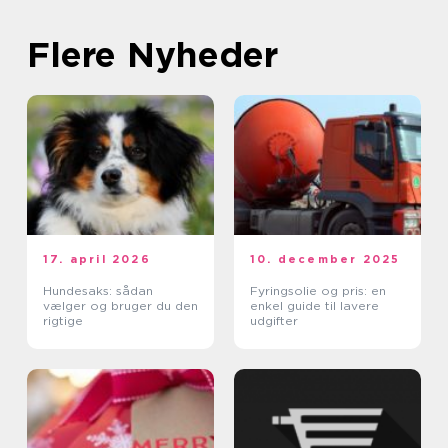
Flere Nyheder
17. april 2026
10. december 2025
Hundesaks: sådan
Fyringsolie og pris: en
vælger og bruger du den
enkel guide til lavere
rigtige
udgifter