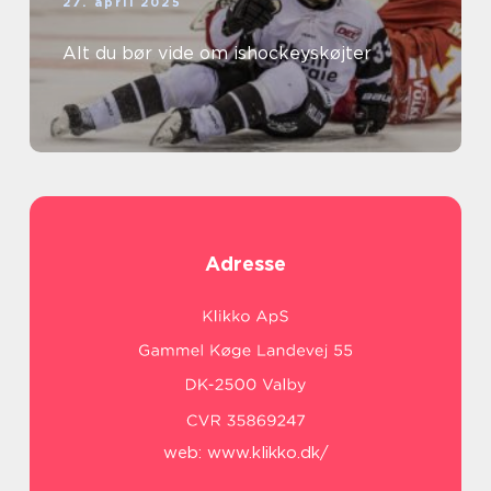
27. april 2025
Alt du bør vide om ishockeyskøjter
Adresse
web:
www.klikko.dk/