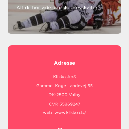
Alt du bør vide om ishockeyskøjter
Adresse
web:
www.klikko.dk/