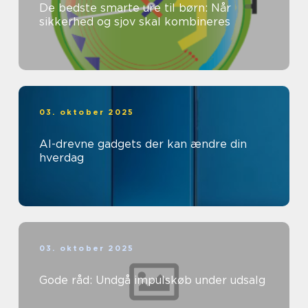
De bedste smarte ure til børn: Når
sikkerhed og sjov skal kombineres
03. oktober 2025
AI-drevne gadgets der kan ændre din
hverdag
03. oktober 2025
Gode råd: Undgå impulskøb under udsalg