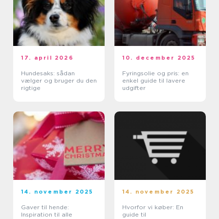
17. april 2026
10. december 2025
Hundesaks: sådan
Fyringsolie og pris: en
vælger og bruger du den
enkel guide til lavere
rigtige
udgifter
14. november 2025
14. november 2025
Gaver til hende:
Hvorfor vi køber: En
Inspiration til alle
guide til