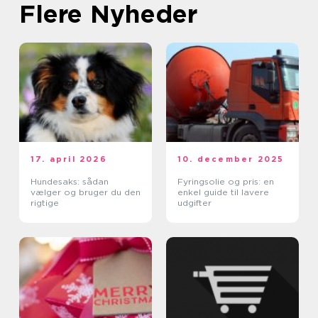
Flere Nyheder
17. april 2026
10. december 2025
Hundesaks: sådan
Fyringsolie og pris: en
vælger og bruger du den
enkel guide til lavere
rigtige
udgifter