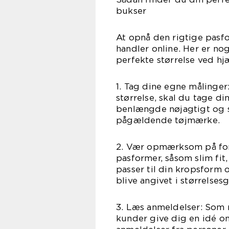
bukser
At opnå den rigtige pasfo
handler online. Her er no
perfekte størrelse ved hjæ
1. Tag dine egne målinger:
størrelse, skal du tage di
benlængde nøjagtigt og 
pågældende tøjmærke.
2. Vær opmærksom på fors
pasformer, såsom slim fit
passer til din kropsform
blive angivet i størrelses
3. Læs anmeldelser: Som n
kunder give dig en idé om