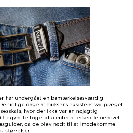
ser har undergået en bemærkelsesværdig
De tidlige dage af buksens eksistens var præget
sesskala, hvor der ikke var en nøjagtig
d begyndte tøjproducenter at erkende behovet
sesguider, da de blev nødt til at imødekomme
g størrelser.