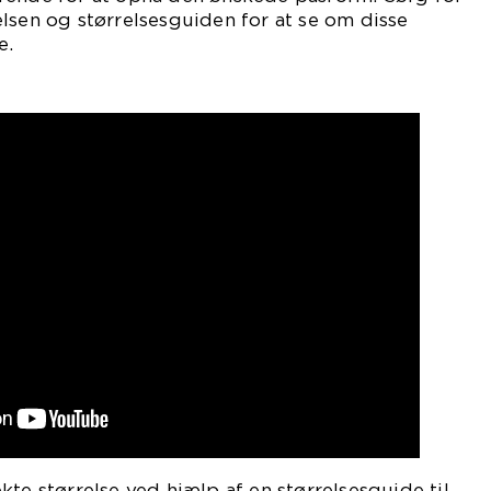
lsen og størrelsesguiden for at se om disse
e.
kte størrelse ved hjælp af en størrelsesguide til