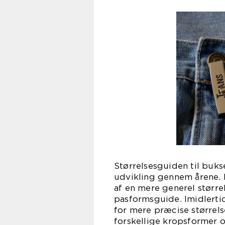
Størrelsesguiden til buk
udvikling gennem årene. 
af en mere generel størrel
pasformsguide. Imidlerti
for mere præcise størrel
forskellige kropsformer o