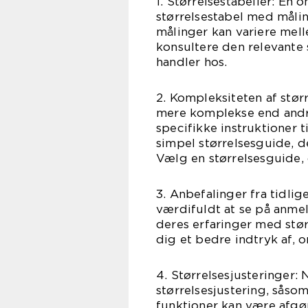
1. Størrelsestabeller: En
størrelsestabel med målin
målinger kan variere mell
konsultere den relevante
handler hos.
2. Kompleksiteten af stør
mere komplekse end andr
specifikke instruktioner t
simpel størrelsesguide, d
Vælg en størrelsesguide, 
3. Anbefalinger fra tidli
værdifuldt at se på anmeld
deres erfaringer med stør
dig et bedre indtryk af, 
4. Størrelsesjusteringer:
størrelsesjustering, såsom 
funktioner kan være afgø