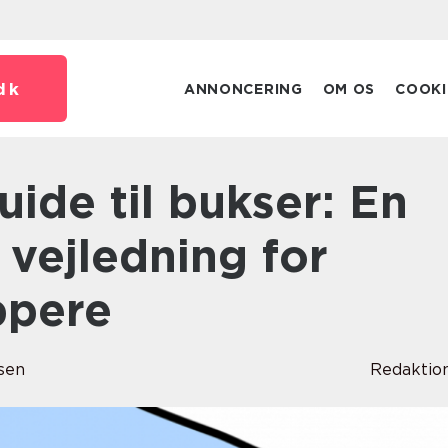
dk
ANNONCERING
OM OS
COOKI
vejledning for
ppere
sen
Redaktio