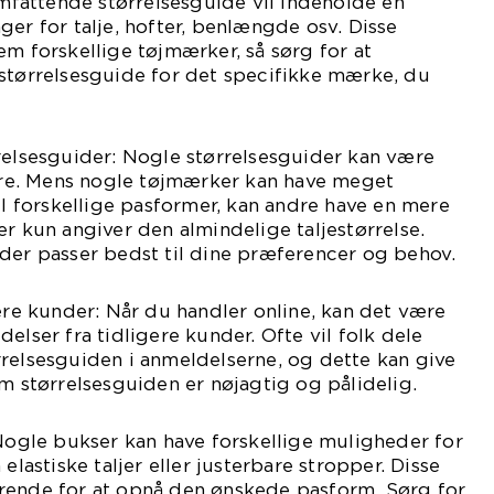
 omfattende størrelsesguide vil indeholde en
ger for talje, hofter, benlængde osv. Disse
em forskellige tøjmærker, så sørg for at
 størrelsesguide for det specifikke mærke, du
relsesguider: Nogle størrelsesguider kan være
e. Mens nogle tøjmærker kan have meget
il forskellige pasformer, kan andre have en mere
er kun angiver den almindelige taljestørrelse.
der passer bedst til dine præferencer og behov.
gere kunder: Når du handler online, kan det være
elser fra tidligere kunder. Ofte vil folk dele
relsesguiden i anmeldelserne, og dette kan give
om størrelsesguiden er nøjagtig og pålidelig.
 Nogle bukser kan have forskellige muligheder for
elastiske taljer eller justerbare stropper. Disse
rende for at opnå den ønskede pasform. Sørg for