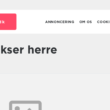
dk
ANNONCERING
OM OS
COOKI
ukser herre