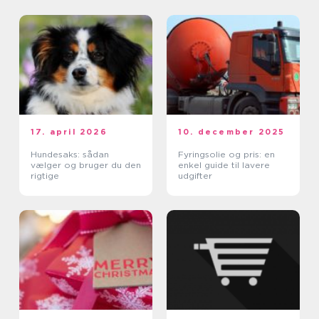
17. april 2026
10. december 2025
Hundesaks: sådan
Fyringsolie og pris: en
vælger og bruger du den
enkel guide til lavere
rigtige
udgifter