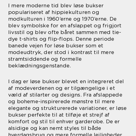
I mere moderne tid blev løse bukser
populariseret af hippiekulturen og
modkulturen i 1960’erne og 1970’erne. De
blev symbolske for en afslappet og frigjort
livsstil og blev ofte båret sammen med tie-
dye t-shirts og flip-flops. Denne periode
banede vejen for løse bukser som et
modeudtryk, der stod i kontrast til mere
stramtsiddende og formelle
beklædningsgenstande.
I dag er løse bukser blevet en integreret del
af modeverdenen og er tilgængelige i et
væld af stilarter og designs. Fra afslappede
og boheme-inspirerede mønstre til mere
elegante og strukturerede variationer, er løse
bukser perfekte til at tilføje et strejf af
komfort og stil til enhver garderobe. De er
alsidige og kan nemt styles til både
hverdagsbrug og mere formelle lejligheder.