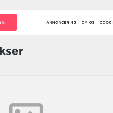
dk
ANNONCERING
OM OS
COOKI
kser