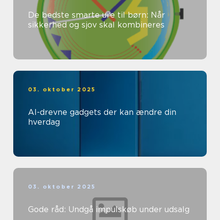
De bedste smarte ure til børn: Når
sikkerhed og sjov skal kombineres
03. oktober 2025
AI-drevne gadgets der kan ændre din
hverdag
03. oktober 2025
Gode råd: Undgå impulskøb under udsalg