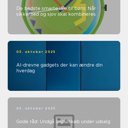
De bedste smarte ure til børn: Når
sikkerhed og sjov skal kombineres
03. oktober 2025
AI-drevne gadgets der kan ændre din
hverdag
03. oktober 2025
Gode råd: Undgå impulskøb under udsalg