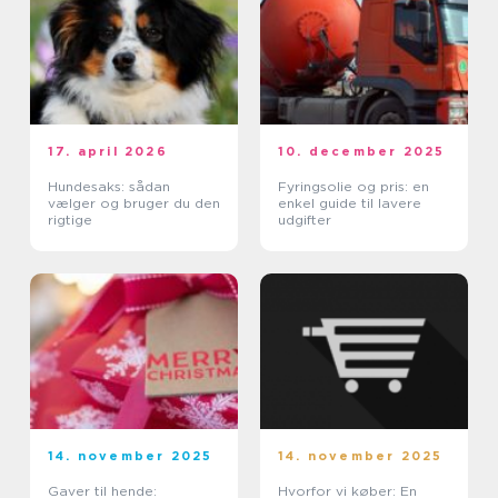
17. april 2026
10. december 2025
Hundesaks: sådan
Fyringsolie og pris: en
vælger og bruger du den
enkel guide til lavere
rigtige
udgifter
14. november 2025
14. november 2025
Gaver til hende:
Hvorfor vi køber: En