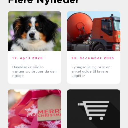
17. april 2026
10. december 2025
Hundesaks: sådan
Fyringsolie og pris: en
vælger og bruger du den
enkel guide til lavere
rigtige
udgifter