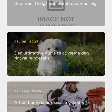
Gode råd: Undgå impulskøb under udsalg
08. juli 2025
Den ultimative guide til at vælge den
rigtige hundesaks
27. april 2025
Alt du bør vide om ishockeyskøjter