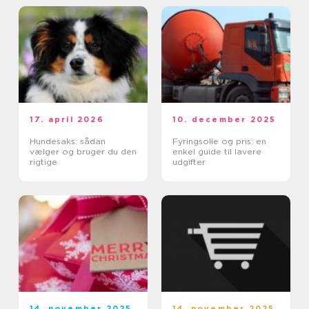
17. april 2026
10. december 2025
Hundesaks: sådan
Fyringsolie og pris: en
vælger og bruger du den
enkel guide til lavere
rigtige
udgifter
14. november 2025
14. november 2025