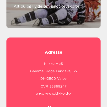
Alt du bør vide om ishockeyskøjter
Adresse
web:
www.klikko.dk/