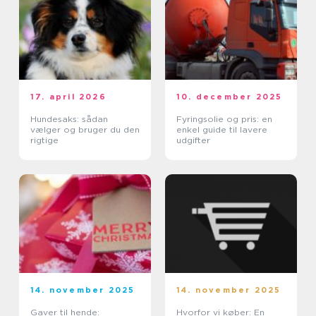
17. april 2026
10. december 2025
Hundesaks: sådan
Fyringsolie og pris: en
vælger og bruger du den
enkel guide til lavere
rigtige
udgifter
14. november 2025
14. november 2025
Gaver til hende:
Hvorfor vi køber: En