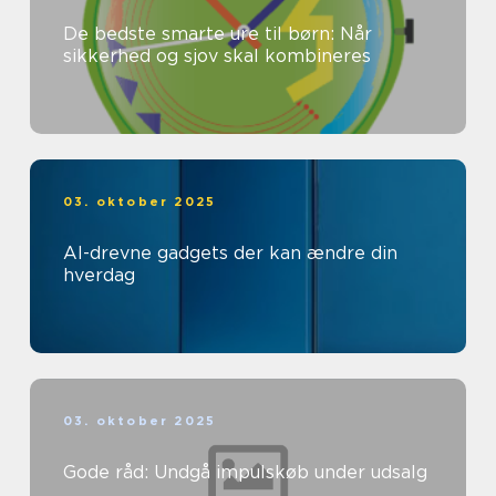
De bedste smarte ure til børn: Når
sikkerhed og sjov skal kombineres
03. oktober 2025
AI-drevne gadgets der kan ændre din
hverdag
03. oktober 2025
Gode råd: Undgå impulskøb under udsalg