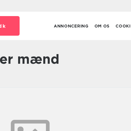
dk
ANNONCERING
OM OS
COOKI
ser mænd